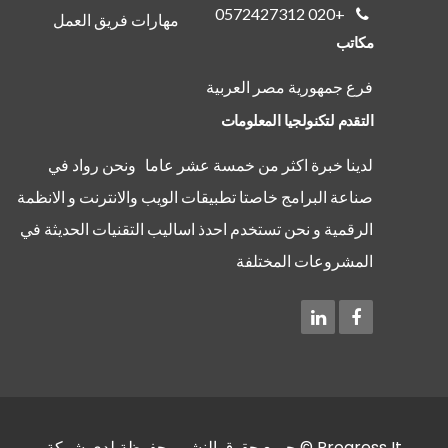
+020 0572427312
مهارات فريق العمل
مكاتب
فرع جمهورية مصر العربية
التقدم لتكنولجيا المعلومات
لدينا خبرة اكثر من خمسة عشر عاما ونحن رواد في
صناعة البرامج خاصتا تطبيقات الويب والانترنت و الانظمة
الرقمية و نحن تستخدم احدذ اساليب التقنيات الحديثة في
المشروعات المختلفة
Progress It © جميع حقوق النشر محفوظة لدي شركة