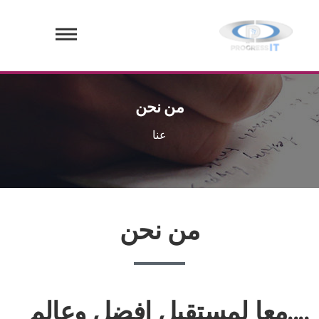
من نحن
عنا
من نحن
....معا لمستقبل افضل وعالم