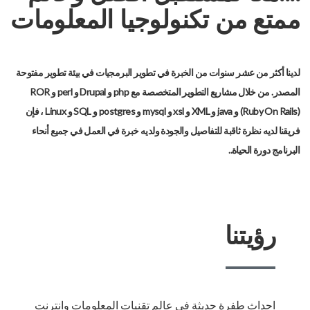
ممتع من تكنولوجيا المعلومات
لدينا أكثر من عشر سنوات من الخبرة في تطوير البرمجيات في بيئة تطوير مفتوحة
المصدر. من خلال مشاريع التطوير المتخصصة مع php و Drupal و perl و ROR
(Ruby On Rails) و java و XML و xsl و mysql و postgres و SQL و Linux ، فإن
فريقنا لديه نظرة ثاقبة للتفاصيل والجودة ولديه خبرة في العمل في جميع أنحاء
البرنامج دورة الحياة..
رؤيتنا
احداث طفرة حديثة في عالم تقنيات المعلومات وانترنت