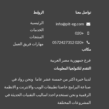
تواصل معنا
الروابط
الرئيسية
info@pit-eg.com
الخدمات
+020
المنتجات
+020 0572427312
مهارات فريق العمل
مكاتب
فرع جمهورية مصر العربية
التقدم لتكنولجيا المعلومات
لدينا خبرة اكثر من خمسة عشر عاما ونحن رواد في
صناعة البرامج خاصتا تطبيقات الويب والانترنت و الانظمة
الرقمية و نحن تستخدم احدذ اساليب التقنيات الحديثة في
المشروعات المختلفة